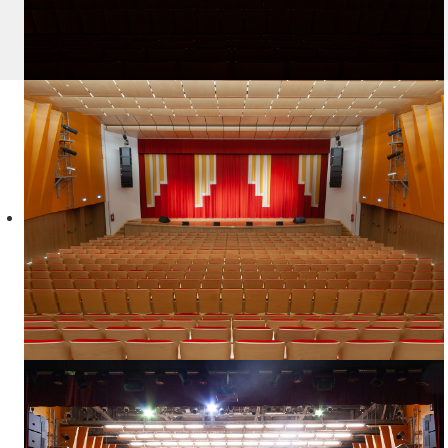
Аренда помещений
Концертный зал
Камерный зал
Учебный класс
Спортивный зал
Танцевальный зал
Комната №7
Гримерки